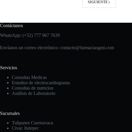
SIGUIENTE
Contáctanos
WhatsApp: (+52) 777 967 7639
Envíanos un correo electrónico: contacto
@farmaciasgmi.com
Servicios
Consultas Medicas
Estudios de electrocardiograma
Consultas de nutricion
Análisis de Laboratorio
Sucursales
Tulipanes Cuernavaca
Civac Jiutepec