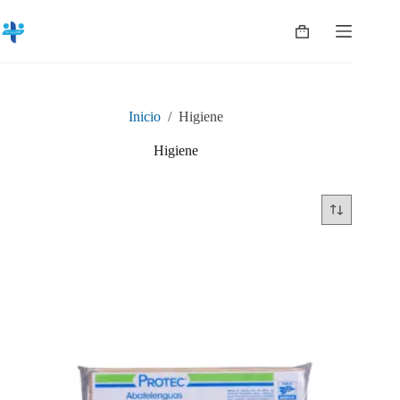
Saltar
al
Shopping
contenido
cart
Inicio
/
Higiene
Higiene