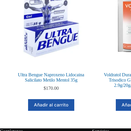
Ultra Bengue Naproxeno Lidocaina
Voldratol Dura
Salicilato Metilo Mentol 35g
Trisodico G
2.9g/20g
$
170.00
Añadir al carrito
Añad