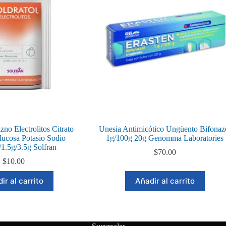
zno Electrolitos Citrato
Unesia Antimicótico Ungüento Bifonaz
lucosa Potasio Sodio
1g/100g 20g Genomma Laboratories
/1.5g/3.5g Solfran
$
70.00
$
10.00
ir al carrito
Añadir al carrito