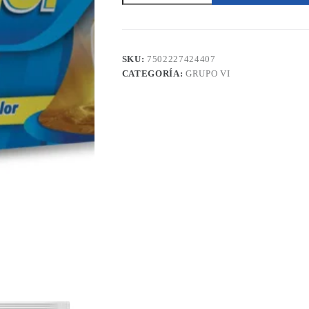
mg
10
Cápsulas
Gel
Pharma
SKU:
7502227424407
cantidad
CATEGORÍA:
GRUPO VI