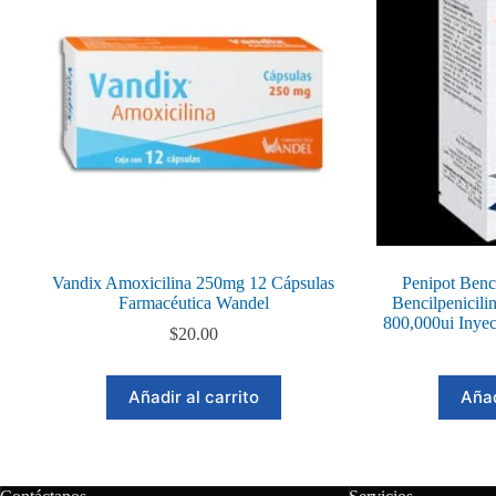
Vandix Amoxicilina 250mg 12 Cápsulas
Penipot Benci
Farmacéutica Wandel
Bencilpenicili
800,000ui Inyec
$
20.00
Añadir al carrito
Añad