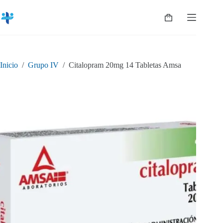
Saltar
al
Shopping
contenido
cart
Inicio
/
Grupo IV
/
Citalopram 20mg 14 Tabletas Amsa