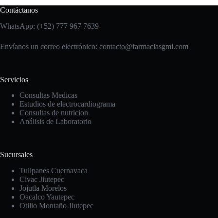
Contáctanos
WhatsApp: (+52) 777 967 7639
Envíanos un correo electrónico: contacto
@farmaciasgmi.com
Servicios
Consultas Medicas
Estudios de electrocardiograma
Consultas de nutricion
Análisis de Laboratorio
Sucursales
Tulipanes Cuernavaca
Civac Jiutepec
Jojutla Morelos
Oacalco Yautepec
Otilio Montaño Jiutepec