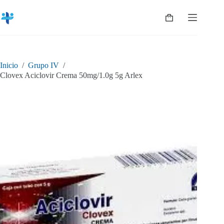
Saltar
al
Shopping
contenido
cart
Inicio
/
Grupo IV
/
Clovex Aciclovir Crema 50mg/1.0g 5g Arlex