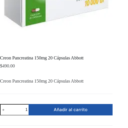
Creon Pancreatina 150mg 20 Cápsulas Abbott
$
490.00
Creon Pancreatina 150mg 20 Cápsulas Abbott
Creon
Añadir al carrito
Pancreatina
150mg
20
Cápsulas