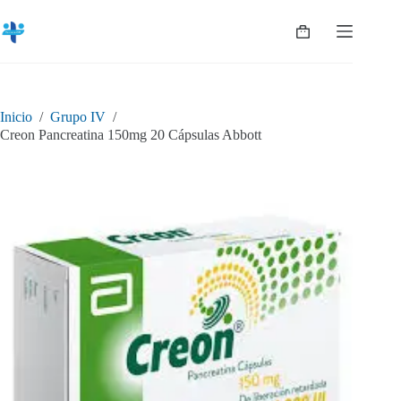
Saltar
al
Shopping
contenido
cart
Inicio
/
Grupo IV
/
Creon Pancreatina 150mg 20 Cápsulas Abbott