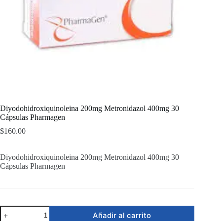
Diyodohidroxiquinoleina 200mg Metronidazol 400mg 30
Cápsulas Pharmagen
$
160.00
Diyodohidroxiquinoleina 200mg Metronidazol 400mg 30
Cápsulas Pharmagen
Diyodohidroxiquinoleina
Añadir al carrito
200mg