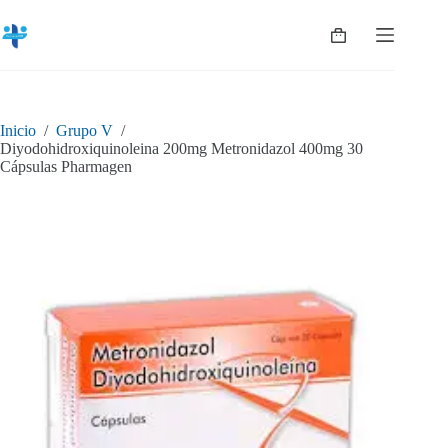
Saltar
al
Shopping
contenido
cart
Inicio
/
Grupo V
/
Diyodohidroxiquinoleina 200mg Metronidazol 400mg 30
Cápsulas Pharmagen