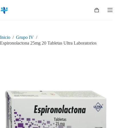
Saltar
al
Shopping
contenido
cart
Inicio
/
Grupo IV
/
Espironolactona 25mg 20 Tabletas Ultra Laboratorios