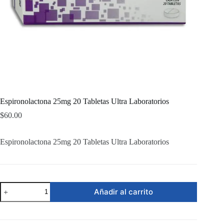
Espironolactona 25mg 20 Tabletas Ultra Laboratorios
$
60.00
Espironolactona 25mg 20 Tabletas Ultra Laboratorios
Espironolactona
Añadir al carrito
25mg
20
Tabletas
Ultra