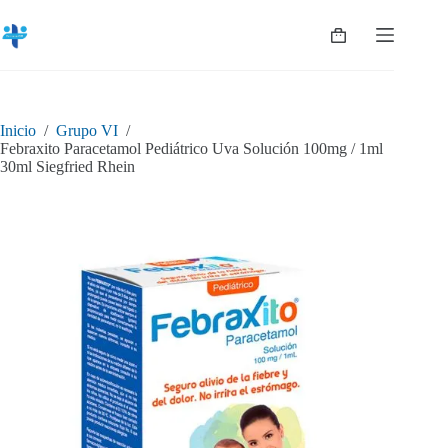
Saltar
al
Shopping
contenido
cart
Inicio
/
Grupo VI
/
Febraxito Paracetamol Pediátrico Uva Solución 100mg / 1ml
30ml Siegfried Rhein