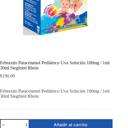
Febraxito Paracetamol Pediátrico Uva Solución 100mg / 1ml
30ml Siegfried Rhein
$
190.00
Febraxito Paracetamol Pediátrico Uva Solución 100mg / 1ml
30ml Siegfried Rhein
Febraxito
Añadir al carrito
Paracetamol