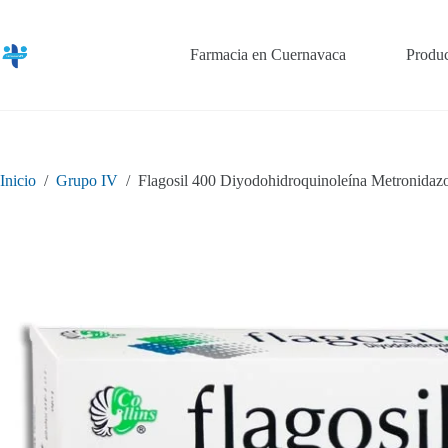
Saltar
al
contenido
Farmacia en Cuernavaca
Produc
Inicio
/
Grupo IV
/
Flagosil 400 Diyodohidroquinoleína Metronidazo