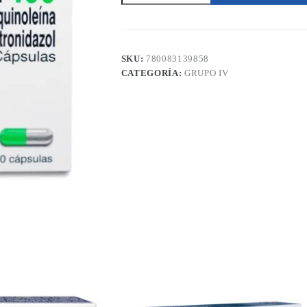
Metronidazol
30
Cápsulas
Collins
cantidad
SKU:
780083139858
CATEGORÍA:
GRUPO IV