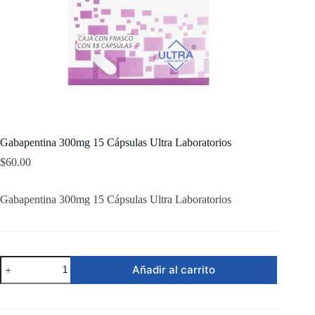
Gabapentina 300mg 15 Cápsulas Ultra Laboratorios
$
60.00
Gabapentina 300mg 15 Cápsulas Ultra Laboratorios
Gabapentina
Añadir al carrito
300mg
15
Cápsulas
Ultra