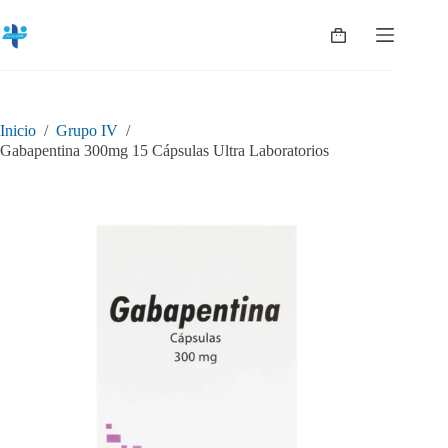
Saltar
al
Shopping
contenido
cart
Inicio
/
Grupo IV
/
Gabapentina 300mg 15 Cápsulas Ultra Laboratorios