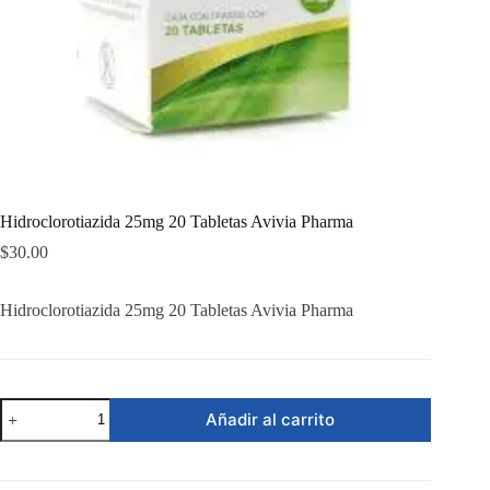
Hidroclorotiazida 25mg 20 Tabletas Avivia Pharma
$
30.00
Hidroclorotiazida 25mg 20 Tabletas Avivia Pharma
Hidroclorotiazida
Añadir al carrito
25mg
20
Tabletas
Avivia