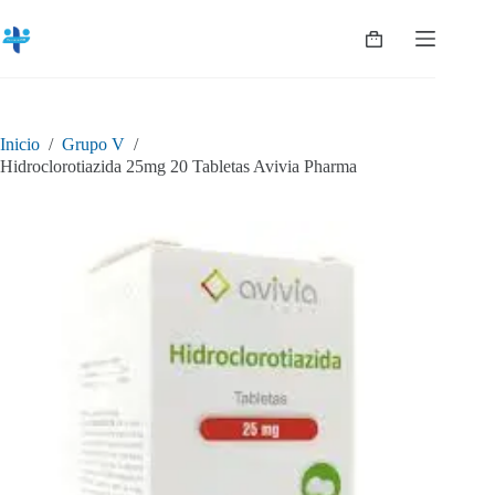
Saltar
al
Shopping
contenido
cart
Inicio
/
Grupo V
/
Hidroclorotiazida 25mg 20 Tabletas Avivia Pharma