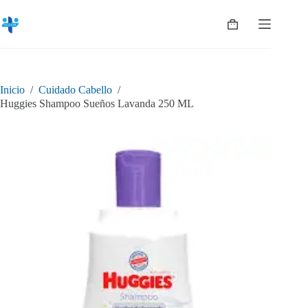
Saltar
al
Shopping
contenido
cart
Inicio
/
Cuidado Cabello
/
Huggies Shampoo Sueños Lavanda 250 ML