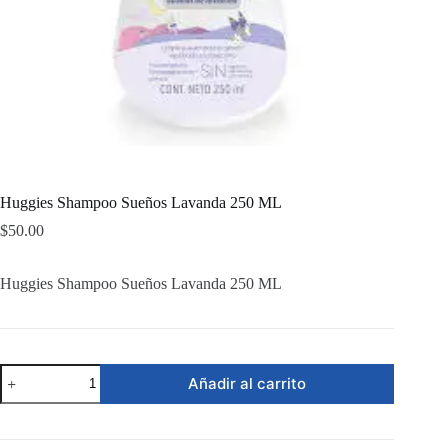
Huggies Shampoo Sueños Lavanda 250 ML
$
50.00
Huggies Shampoo Sueños Lavanda 250 ML
Huggies
Añadir al carrito
Shampoo
Sueños
Lavanda
250