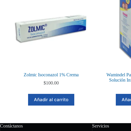
Zolmic Isoconazol 1% Crema
Wamindel Pa
Solución In
$
100.00
Añadir al carrito
Añad
Contáctanos
Servicios