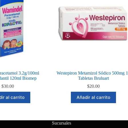
racetamol 3.2g/100ml
Westepiron Metamizol Sódico 500mg 
fantil 120ml Biomep
Tabletas Bruluart
$
30.00
$
20.00
ir al carrito
Añadir al carrito
Sucursales