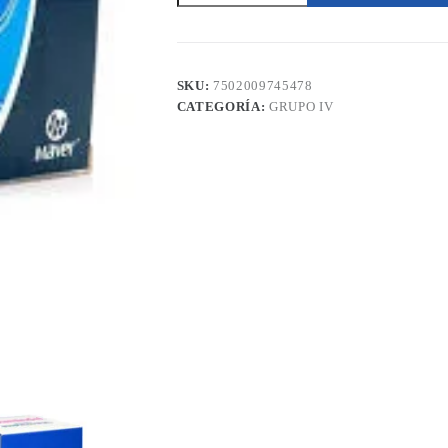
60mg
14
Tabletas
Maver
cantidad
SKU:
7502009745478
CATEGORÍA:
GRUPO IV