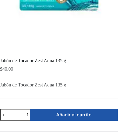
Jabón de Tocador Zest Aqua 135 g
$
40.00
Jabón de Tocador Zest Aqua 135 g
Jabón
Añadir al carrito
de
Tocador
Zest
Aqua