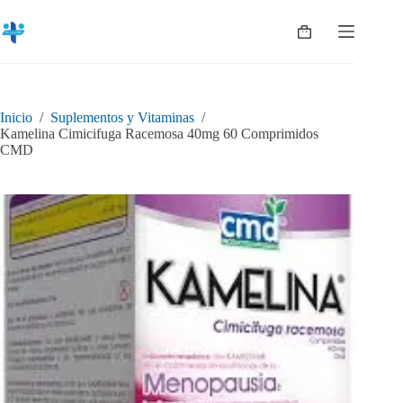
Saltar
al
Shopping
contenido
cart
Inicio
/
Suplementos y Vitaminas
/
Kamelina Cimicifuga Racemosa 40mg 60 Comprimidos
CMD