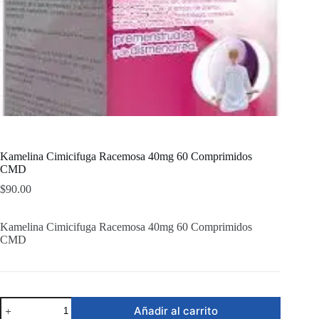
Kamelina Cimicifuga Racemosa 40mg 60 Comprimidos
CMD
$
90.00
Kamelina Cimicifuga Racemosa 40mg 60 Comprimidos
CMD
Kamelina
Añadir al carrito
Cimicifuga