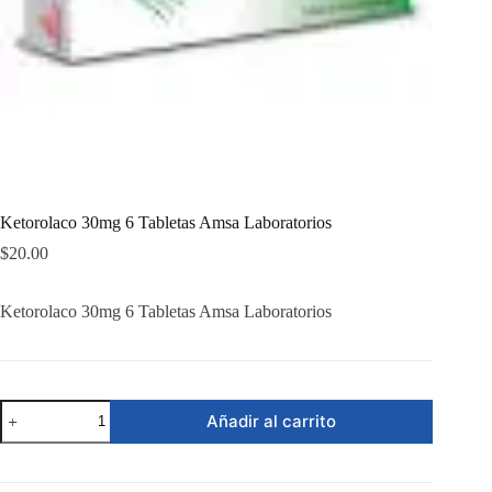
Ketorolaco 30mg 6 Tabletas Amsa Laboratorios
$
20.00
Ketorolaco 30mg 6 Tabletas Amsa Laboratorios
Ketorolaco
Añadir al carrito
30mg
6
Tabletas
Amsa