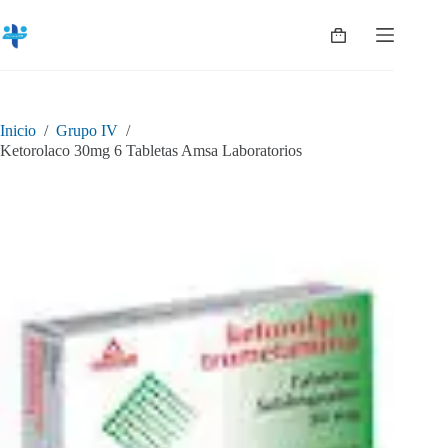
Saltar
al
Shopping
contenido
cart
Inicio
/
Grupo IV
/
Ketorolaco 30mg 6 Tabletas Amsa Laboratorios