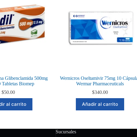
na Glibenclamida 500mg
Wernicros Oseltamivir 75mg 10 Cápsul
 Tabletas Biomep
Wermar Pharmaceuticals
$
50.00
$
340.00
ir al carrito
Añadir al carrito
Sucursales