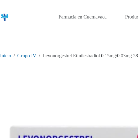
Saltar
al
contenido
Farmacia en Cuernavaca
Produc
Inicio
/
Grupo IV
/
Levonorgestrel Etinilestradiol 0.15mg/0.03mg 28