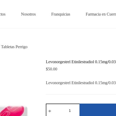
tos
Nosotros
Franquicias
Farmacia en Cuer
 Tabletas Perrigo
Levonorgestrel Etinilestradiol 0.15mg/0.0
$
50.00
Levonorgestrel Etinilestradiol 0.15mg/0.0
Levonorgestrel
Etinilestradiol
0.15mg/0.03mg