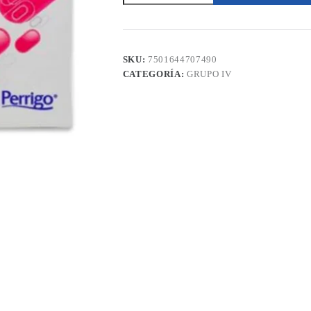
28
Tabletas
Perrigo
cantidad
SKU:
7501644707490
CATEGORÍA:
GRUPO IV