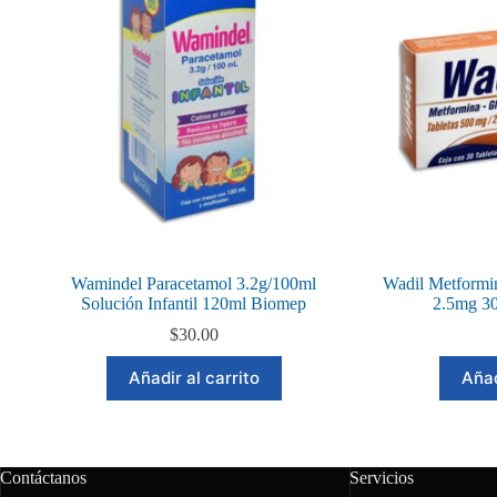
Wamindel Paracetamol 3.2g/100ml
Wadil Metformi
Solución Infantil 120ml Biomep
2.5mg 30
$
30.00
Añadir al carrito
Añad
Contáctanos
Servicios