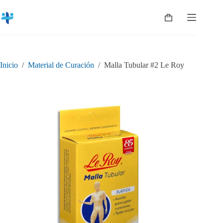
Saltar
al
Shopping
contenido
cart
Inicio
/
Material de Curación
/
Malla Tubular #2 Le Roy