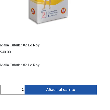
Malla Tubular #2 Le Roy
$
40.00
Malla Tubular #2 Le Roy
Malla
Añadir al carrito
Tubular
#2
Le
Roy
cantidad