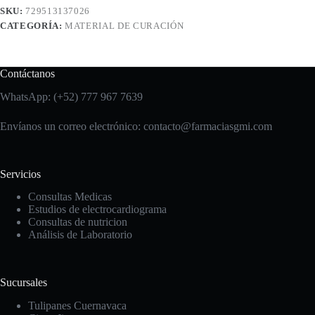
SKU:
729513137026
CATEGORÍA:
MATERIAL DE CURACIÓN
Contáctanos
WhatsApp: (+52) 777 967 7639
Envíanos un correo electrónico: contacto
@farmaciasgmi.com
Servicios
Consultas Medicas
Estudios de electrocardiograma
Consultas de nutricion
Análisis de Laboratorio
Sucursales
Tulipanes Cuernavaca