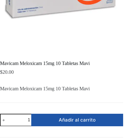
Mavicam Meloxicam 15mg 10 Tabletas Mavi
$
20.00
Mavicam Meloxicam 15mg 10 Tabletas Mavi
Mavicam
Añadir al carrito
Meloxicam
15mg
10
Tabletas