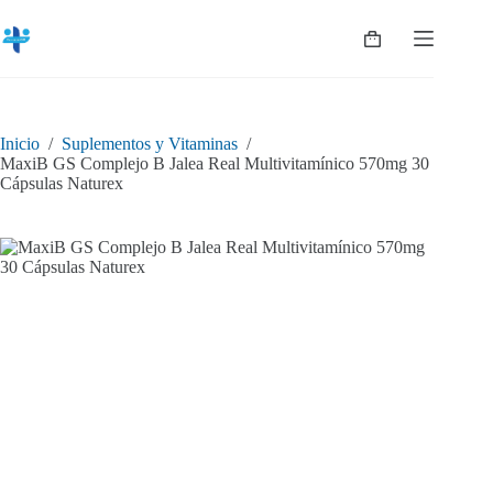
Saltar
al
Shopping
contenido
cart
Inicio
/
Suplementos y Vitaminas
/
MaxiB GS Complejo B Jalea Real Multivitamínico 570mg 30
Cápsulas Naturex