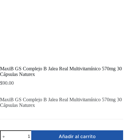
MaxiB GS Complejo B Jalea Real Multivitamínico 570mg 30
Cápsulas Naturex
$
90.00
MaxiB GS Complejo B Jalea Real Multivitamínico 570mg 30
Cápsulas Naturex
MaxiB
Añadir al carrito
GS