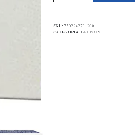
Tabletas
Corne
cantidad
SKU:
7502242701200
CATEGORÍA:
GRUPO IV