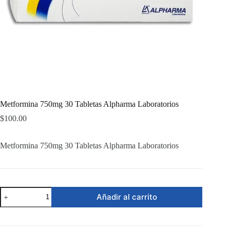
Metformina 750mg 30 Tabletas Alpharma Laboratorios
$
100.00
Metformina 750mg 30 Tabletas Alpharma Laboratorios
Metformina
Añadir al carrito
750mg
30
Tabletas
Alpharma