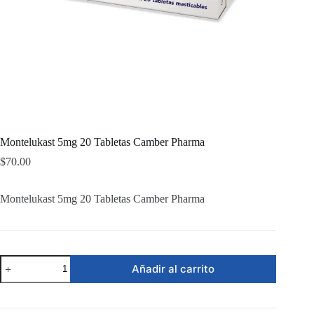
Montelukast 5mg 20 Tabletas Camber Pharma
$
70.00
Montelukast 5mg 20 Tabletas Camber Pharma
Montelukast
Añadir al carrito
5mg
20
Tabletas
Camber