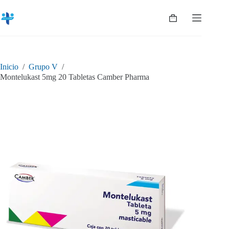
Saltar
al
Shopping
contenido
cart
Inicio
/
Grupo V
/
Montelukast 5mg 20 Tabletas Camber Pharma