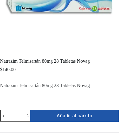
Natrazim Telmisartán 80mg 28 Tabletas Novag
$
140.00
Natrazim Telmisartán 80mg 28 Tabletas Novag
Natrazim
Añadir al carrito
Telmisartán
80mg
28
Tabletas