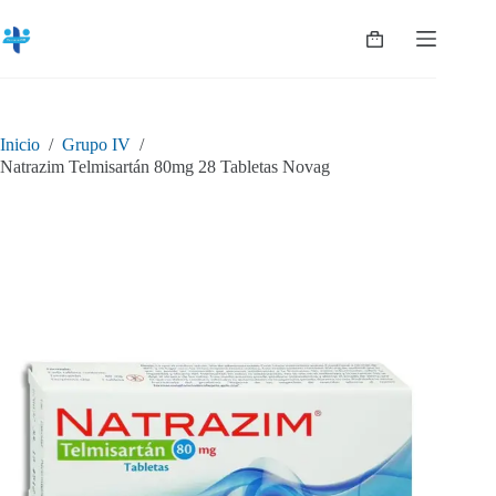
Saltar
al
Shopping
contenido
cart
Inicio
/
Grupo IV
/
Natrazim Telmisartán 80mg 28 Tabletas Novag