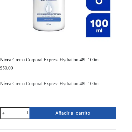
Nívea Crema Corporal Express Hydration 48h 100ml
$
50.00
Nívea Crema Corporal Express Hydration 48h 100ml
Nívea
Añadir al carrito
Crema
Corporal
Express
Hydration