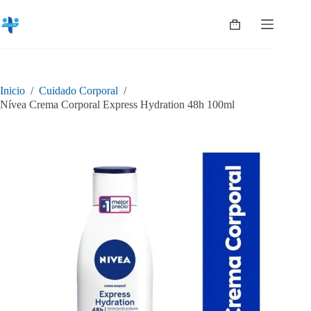
Saltar
al
Shopping
contenido
cart
Inicio
/
Cuidado Corporal
/
Nívea Crema Corporal Express Hydration 48h 100ml