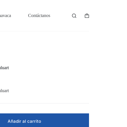
navaca
Contáctanos
Shopping
cart
luart
luart
Añadir al carrito