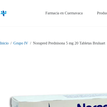
Saltar
al
contenido
Farmacia en Cuernavaca
Produc
Inicio
/
Grupo IV
/
Norapred Prednisona 5 mg 20 Tabletas Bruluart