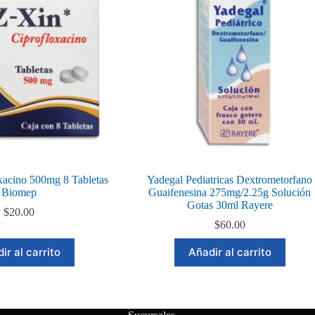
xacino 500mg 8 Tabletas
Yadegal Pediatricas Dextrometorfano
Biomep
Guaifenesina 275mg/2.25g Solución
Gotas 30ml Rayere
$
20.00
$
60.00
ir al carrito
Añadir al carrito