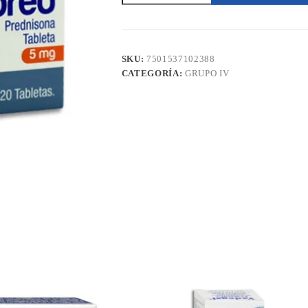
mg
20
Tabletas
Bruluart
cantidad
SKU:
7501537102388
CATEGORÍA:
GRUPO IV