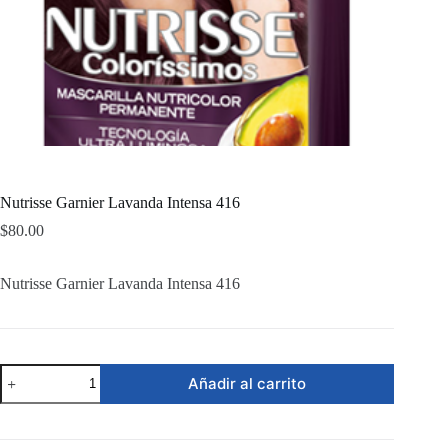
Nutrisse Garnier Lavanda Intensa 416
$
80.00
Nutrisse Garnier Lavanda Intensa 416
Nutrisse
Añadir al carrito
Garnier
Lavanda
Intensa
416