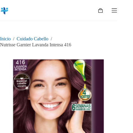
Saltar
al
Shopping
contenido
cart
Inicio
/
Cuidado Cabello
/
Nutrisse Garnier Lavanda Intensa 416