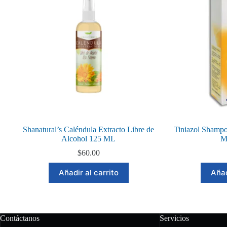
Shanatural’s Caléndula Extracto Libre de
Tiniazol Shamp
Alcohol 125 ML
M
$
60.00
Añadir al carrito
Añad
Contáctanos
Servicios