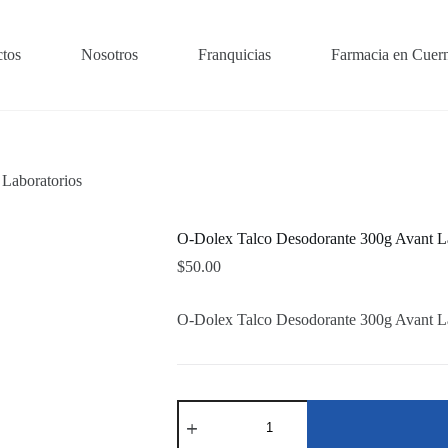
tos
Nosotros
Franquicias
Farmacia en Cuer
Laboratorios
O-Dolex Talco Desodorante 300g Avant La
$
50.00
O-Dolex Talco Desodorante 300g Avant La
O-
Dolex
Talco