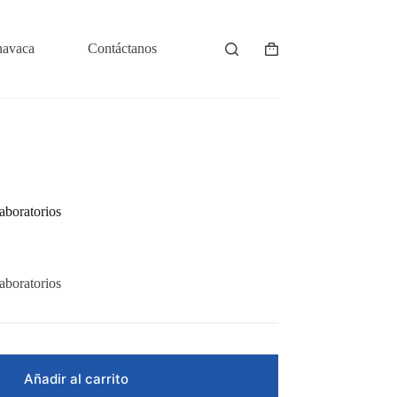
navaca
Contáctanos
Shopping
cart
boratorios
boratorios
Añadir al carrito