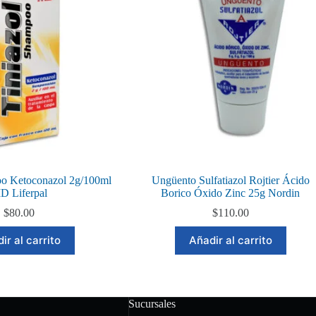
oo Ketoconazol 2g/100ml
Ungüento Sulfatiazol Rojtier Ácido
D Liferpal
Borico Óxido Zinc 25g Nordin
$
80.00
$
110.00
ir al carrito
Añadir al carrito
Sucursales