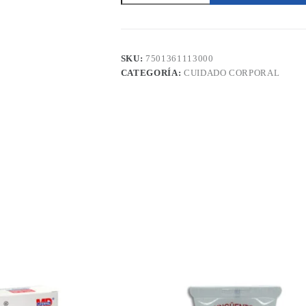
Desodorante
300g
Avant
Laboratorios
cantidad
SKU:
7501361113000
CATEGORÍA:
CUIDADO CORPORAL