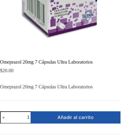
Omeprazol 20mg 7 Cápsulas Ultra Laboratorios
$
20.00
Omeprazol 20mg 7 Cápsulas Ultra Laboratorios
Omeprazol
Añadir al carrito
20mg
7
Cápsulas
Ultra