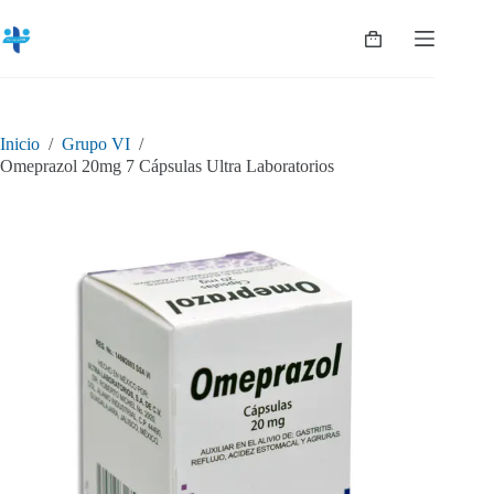
Saltar
al
Shopping
contenido
cart
Inicio
/
Grupo VI
/
Omeprazol 20mg 7 Cápsulas Ultra Laboratorios