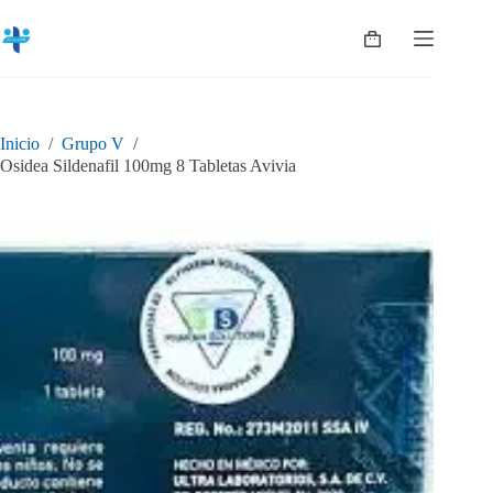
Saltar
al
Shopping
contenido
cart
Inicio
/
Grupo V
/
Osidea Sildenafil 100mg 8 Tabletas Avivia