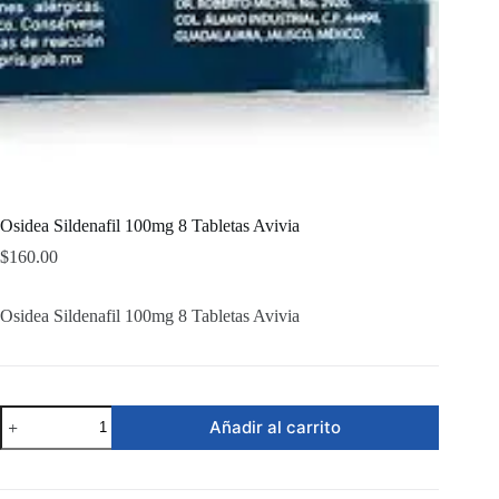
Osidea Sildenafil 100mg 8 Tabletas Avivia
$
160.00
Osidea Sildenafil 100mg 8 Tabletas Avivia
Osidea
Añadir al carrito
Sildenafil
100mg
8
Tabletas