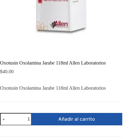
Oxotusin Oxolamina Jarabe 118ml Allen Laboratorios
$
40.00
Oxotusin Oxolamina Jarabe 118ml Allen Laboratorios
Oxotusin
Añadir al carrito
Oxolamina
Jarabe
118ml
Allen