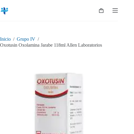
Saltar
al
Shopping
contenido
cart
Inicio
/
Grupo IV
/
Oxotusin Oxolamina Jarabe 118ml Allen Laboratorios