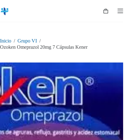
Saltar
al
Shopping
contenido
cart
Inicio
/
Grupo VI
/
Ozoken Omeprazol 20mg 7 Cápsulas Kener