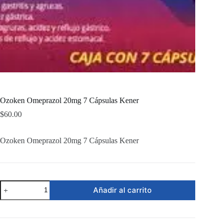
Ozoken Omeprazol 20mg 7 Cápsulas Kener
$
60.00
Ozoken Omeprazol 20mg 7 Cápsulas Kener
Ozoken
Añadir al carrito
Omeprazol
20mg
7
Cápsulas