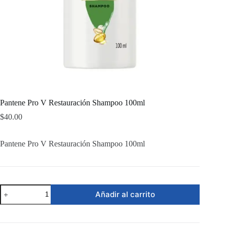
Pantene Pro V Restauración Shampoo 100ml
$
40.00
Pantene Pro V Restauración Shampoo 100ml
Pantene
Añadir al carrito
Pro
V
Restauración
Shampoo