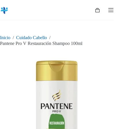
Saltar
al
Shopping
contenido
cart
Inicio
/
Cuidado Cabello
/
Pantene Pro V Restauración Shampoo 100ml