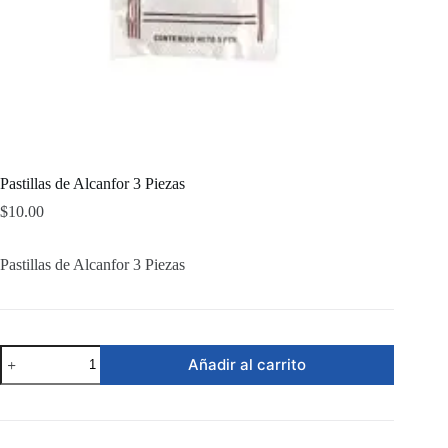
Pastillas de Alcanfor 3 Piezas
$
10.00
Pastillas de Alcanfor 3 Piezas
Pastillas
Añadir al carrito
de
Alcanfor
3
Piezas
cantidad