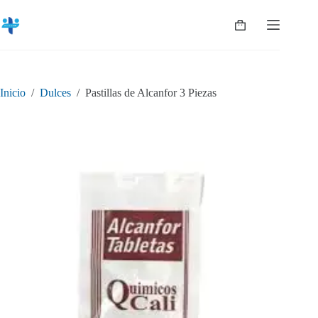
Saltar
al
Shopping
contenido
cart
Inicio
/
Dulces
/
Pastillas de Alcanfor 3 Piezas