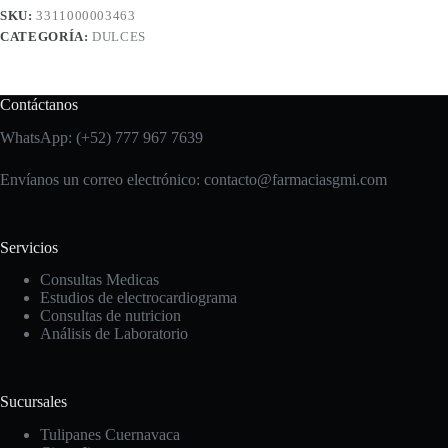
SKU:
3311000003463
CATEGORÍA:
DULCES
Contáctanos
WhatsApp: (+52) 777 967 7639
Envíanos un correo electrónico: contacto
@farmaciasgmi.com
Servicios
Consultas Medicas
Estudios de electrocardiograma
Consultas de nutricion
Análisis de Laboratorio
Sucursales
Tulipanes Cuernavaca