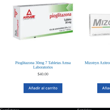
Pioglitazona 30mg 7 Tabletas Amsa
Mizotryn Azitro
Laboratorios
$
40.00
Añadir al carrito
Añad