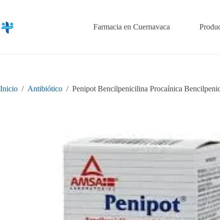
Saltar
al
contenido
Farmacia en Cuernavaca
Produc
Inicio
/
Antibiótico
/
Penipot Bencilpenicilina Procaínica Bencilpeni