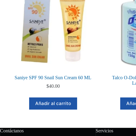
Saniye SPF 90 Snail Sun Cream 60 ML
Talco O-Dol
L
$
40.00
Añadir al carrito
Añad
Contáctanos
Servicios