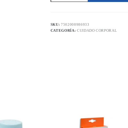
Spray
130ml
HD
Laboratorios
cantidad
SKU:
7502008986933
CATEGORÍA:
CUIDADO CORPORAL