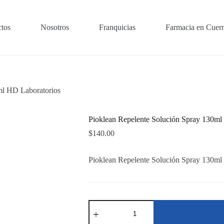
tos
Nosotros
Franquicias
Farmacia en Cuer
ml HD Laboratorios
Pioklean Repelente Solución Spray 130ml
$
140.00
Pioklean Repelente Solución Spray 130ml
Pioklean
Repelente
Solución