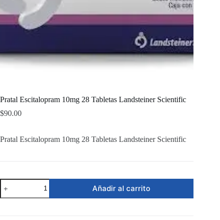
Pratal Escitalopram 10mg 28 Tabletas Landsteiner Scientific
$
90.00
Pratal Escitalopram 10mg 28 Tabletas Landsteiner Scientific
Pratal
Añadir al carrito
Escitalopram
10mg
28
Tabletas