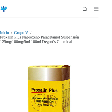
Saltar
al
Shopping
contenido
cart
Inicio
/
Grupo V
/
Proxalin Plus Naproxeno Paracetamol Suspensión
125mg/100mg/5ml 100ml Degort´s Chemical