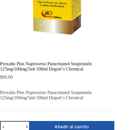
Proxalin Plus Naproxeno Paracetamol Suspensión
125mg/100mg/5ml 100ml Degort´s Chemical
$
90.00
Proxalin Plus Naproxeno Paracetamol Suspensión
125mg/100mg/5ml 100ml Degort´s Chemical
Proxalin
Añadir al carrito
Plus