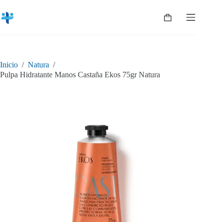
Saltar
al
Shopping
contenido
cart
Inicio
/
Natura
/
Pulpa Hidratante Manos Castaña Ekos 75gr Natura