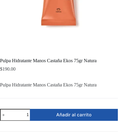
Pulpa Hidratante Manos Castaña Ekos 75gr Natura
$
190.00
Pulpa Hidratante Manos Castaña Ekos 75gr Natura
Pulpa
Añadir al carrito
Hidratante
Manos
Castaña
Ekos