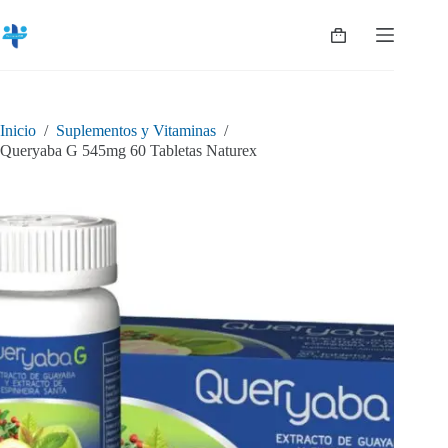
Saltar
al
Shopping
contenido
cart
Inicio
/
Suplementos y Vitaminas
/
Queryaba G 545mg 60 Tabletas Naturex