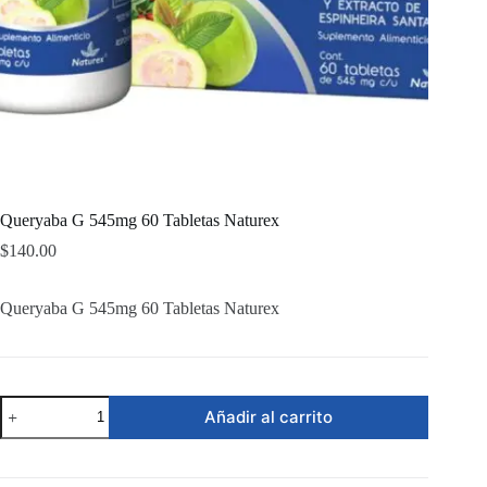
Queryaba G 545mg 60 Tabletas Naturex
$
140.00
Queryaba G 545mg 60 Tabletas Naturex
Queryaba
Añadir al carrito
G
545mg
60
Tabletas