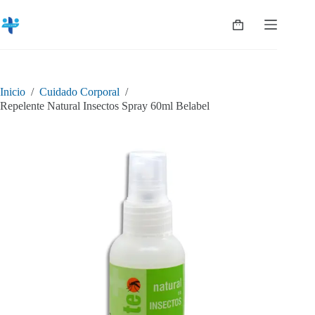
Saltar
al
Shopping
contenido
cart
Inicio
/
Cuidado Corporal
/
Repelente Natural Insectos Spray 60ml Belabel