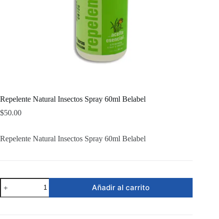
Repelente Natural Insectos Spray 60ml Belabel
$
50.00
Repelente Natural Insectos Spray 60ml Belabel
Repelente
Añadir al carrito
Natural
Insectos
Spray
60ml