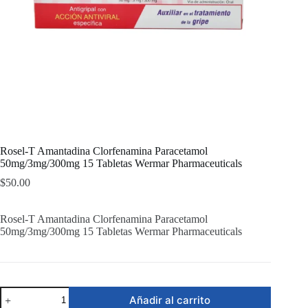
Rosel-T Amantadina Clorfenamina Paracetamol
50mg/3mg/300mg 15 Tabletas Wermar Pharmaceuticals
$
50.00
Rosel-T Amantadina Clorfenamina Paracetamol
50mg/3mg/300mg 15 Tabletas Wermar Pharmaceuticals
Rosel-
Añadir al carrito
T