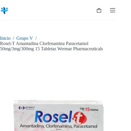
Saltar
al
Shopping
contenido
cart
Inicio
/
Grupo V
/
Rosel-T Amantadina Clorfenamina Paracetamol
50mg/3mg/300mg 15 Tabletas Wermar Pharmaceuticals