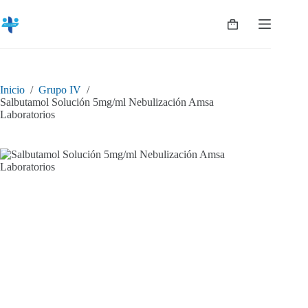
Saltar
al
Shopping
contenido
cart
Inicio
/
Grupo IV
/
Salbutamol Solución 5mg/ml Nebulización Amsa
Laboratorios