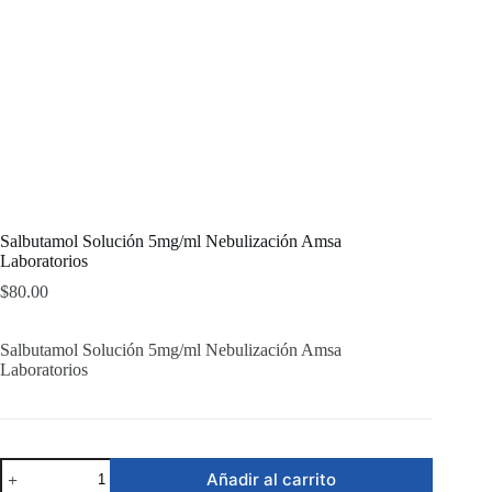
Salbutamol Solución 5mg/ml Nebulización Amsa
Laboratorios
$
80.00
Salbutamol Solución 5mg/ml Nebulización Amsa
Laboratorios
Salbutamol
Añadir al carrito
Solución