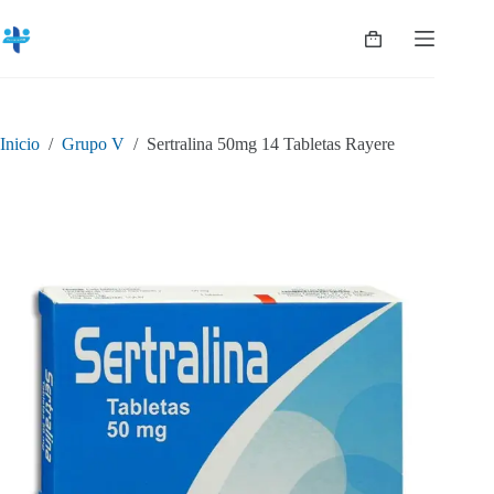
Saltar
al
Shopping
contenido
cart
Inicio
/
Grupo V
/
Sertralina 50mg 14 Tabletas Rayere