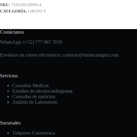
SKU:
7502003389814
CATEGORÍA:
GRUPO V
Contáctanos
WhatsApp: (+52) 777 967 7639
Envíanos un correo electrónico: contacto
@farmaciasgmi.com
Servicios
Consultas Medicas
Estudios de electrocardiograma
Consultas de nutricion
Análisis de Laboratorio
Sucursales
Tulipanes Cuernavaca