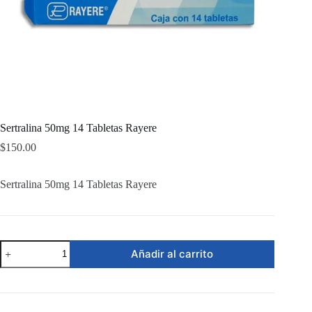
Sertralina 50mg 14 Tabletas Rayere
$
150.00
Sertralina 50mg 14 Tabletas Rayere
Sertralina
Añadir al carrito
50mg
14
Tabletas
Rayere
cantidad