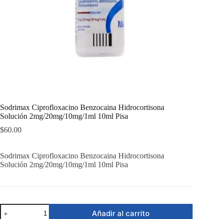
Sodrimax Ciprofloxacino Benzocaina Hidrocortisona
Solución 2mg/20mg/10mg/1ml 10ml Pisa
$
60.00
Sodrimax Ciprofloxacino Benzocaina Hidrocortisona
Solución 2mg/20mg/10mg/1ml 10ml Pisa
Sodrimax
Añadir al carrito
Ciprofloxacino