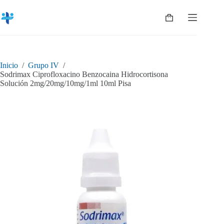
Saltar
al
Shopping
contenido
cart
Inicio
/
Grupo IV
/
Sodrimax Ciprofloxacino Benzocaina Hidrocortisona
Solución 2mg/20mg/10mg/1ml 10ml Pisa