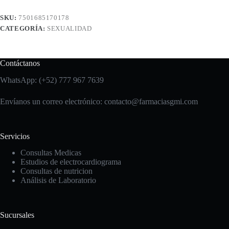
Íntimo
56.7g
SKU:
7501685170178
Sico
CATEGORÍA:
SEXUALIDAD
cantidad
Contáctanos
WhatsApp: (+52) 777 967 7639
Envíanos un correo electrónico: contacto
@farmaciasgmi.com
Servicios
Consultas Medicas
Estudios de electrocardiograma
Consultas de nutricion
Análisis de Laboratorio
Sucursales