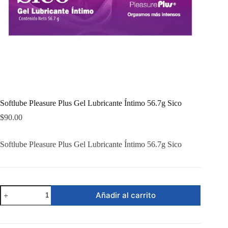
Softlube Pleasure Plus Gel Lubricante Íntimo 56.7g Sico
$
90.00
Softlube Pleasure Plus Gel Lubricante Íntimo 56.7g Sico
Softlube
Añadir al carrito
Pleasure
Plus
Gel
Lubricante