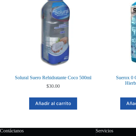
Solural Suero Rehidratante Coco 500ml
Suerox 0 
Hier
$
30.00
Añadir al carrito
Añad
Contáctanos
Servicios