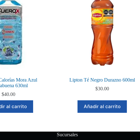
Calorías Mora Azul
Lipton Té Negro Durazno 600ml
babuena 630ml
$
30.00
$
40.00
ir al carrito
Añadir al carrito
Sucursales