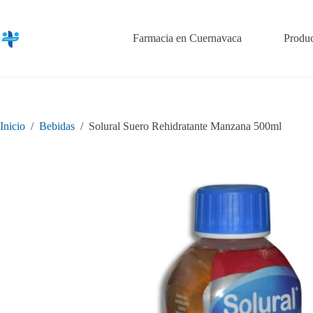
Saltar
al
contenido
Farmacia en Cuernavaca
Produc
Inicio
/
Bebidas
/
Solural Suero Rehidratante Manzana 500ml