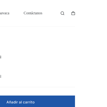
navaca
Contáctanos
Shopping
cart
l
l
Añadir al carrito