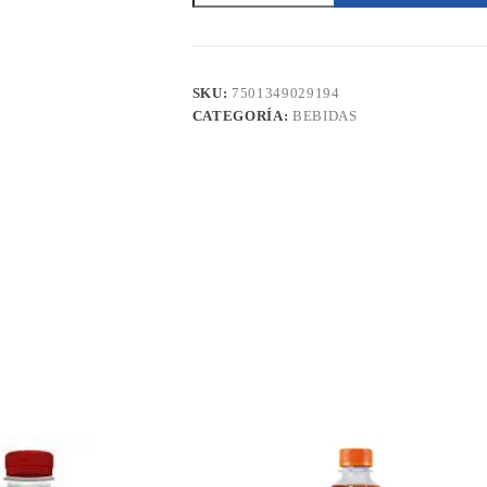
Manzana
500ml
cantidad
SKU:
7501349029194
CATEGORÍA:
BEBIDAS