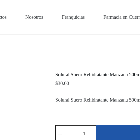
tos
Nosotros
Franquicias
Farmacia en Cuer
Solural Suero Rehidratante Manzana 500m
$
30.00
Solural Suero Rehidratante Manzana 500m
Solural
Suero
Rehidratante