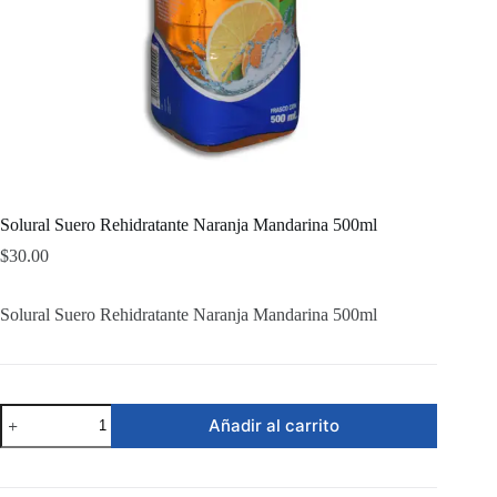
Solural Suero Rehidratante Naranja Mandarina 500ml
$
30.00
Solural Suero Rehidratante Naranja Mandarina 500ml
Solural
Añadir al carrito
Suero
Rehidratante
Naranja
Mandarina