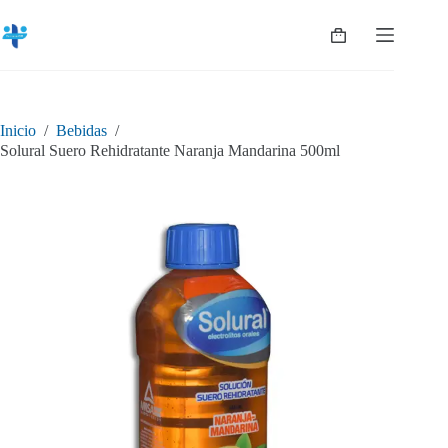
Saltar
al
Shopping
contenido
cart
Inicio
/
Bebidas
/
Solural Suero Rehidratante Naranja Mandarina 500ml