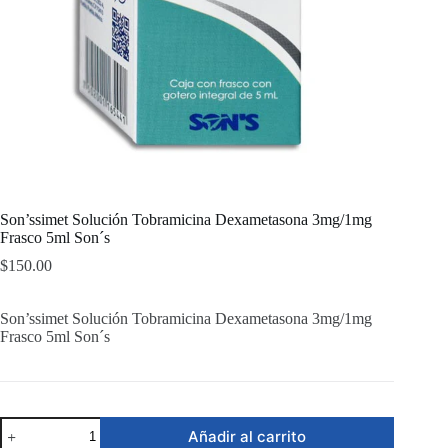
Son’ssimet Solución Tobramicina Dexametasona 3mg/1mg
Frasco 5ml Son´s
$
150.00
Son’ssimet Solución Tobramicina Dexametasona 3mg/1mg
Frasco 5ml Son´s
Son'ssimet
Añadir al carrito
Solución