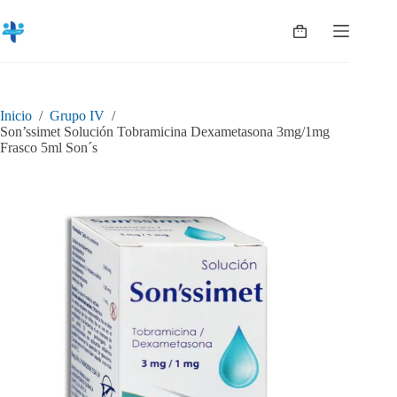
Saltar
al
Shopping
contenido
cart
Inicio
/
Grupo IV
/
Son’ssimet Solución Tobramicina Dexametasona 3mg/1mg
Frasco 5ml Son´s